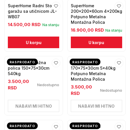
SuperHome Radni Sto za
SuperHome
garažu sa utičnicom JL-
200x200x60cm 4x200kg
WB07
Potpuno Metalna
Montažna Polica
14.500,00 RSD
Na stanju
16.900,00 RSD
Na stanju
U korpu
U korpu
Metalna montažna
RASPRODATO
SuperHome
RASPRODATO
polica 150x75x30cm
170x75x30cm 5x40kg
540kg
Potpuno Metalna
Montažna Polica
3.500,00
Nedostupno
3.500,00
RSD
Nedostupno
RSD
NABAVI MI HITNO
NABAVI MI HITNO
SuperHome
RASPRODATO
Dupla Metalna
RASPRODATO