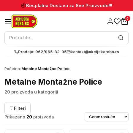
📦
Besplatna Dostava za Sve Proizvode!!!
0
Prodaja: 062/965-82-05
kontakt@akcijskaroba.rs
Početna
/
Metalne Montažne Police
Metalne Montažne Police
20 proizvoda u kategoriji
Filteri
Prikazano
20
proizvoda